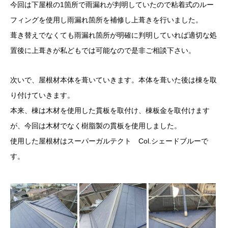
今回は下屋根の1箇所で雨漏れが判明していたので粘着式のルー
フィングを使用し雨漏れ箇所を補修し上葺きを行いました。
葺き替えでなくても雨漏れ箇所が明確に判明していれば適切な処
置後に上葺きが私どもでは可能なので是非ご相談下さい。
次いで、屋根材本体を葺いていきます。本体を葺いた後は棟を取
り付けていきます。
本来、棟は木材を使用した貫板を取付け、棟板金を取付けます
が、今回は木材でなく樹脂製の貫板を使用しました。
使用した屋根材はスーパーガルテクト Col.シェードブルーで
す。